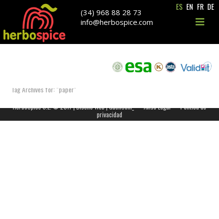
ES
EN
FR
DE
(34) 968 88 28 73
info@herbospice.com
ARCHIVES
Tag Archives for: "paper"
HerboSpice S.L. © 2017 |
Diseño Web | GuellCom_
Aviso Legal
Política de
privacidad