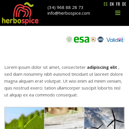
ES
EN
FR
DE
(34) 968 88 28 73
info@herbospice.com
THIS IS A GALLERY POST
THIS IS A GALLERY POST
0
Lorem ipsum dolor sit amet, consecteter
adipiscing elit
,
sed diam nonummy nibh euismod tincidunt ut laoreet dolore
magna aliquam erat volutpat. Ut wisi enim ad minim veniam,
quis nostrud exerci. tation ullamcorper suscipit lobortis nisl
ut aliquip ex ea commodo consequat.