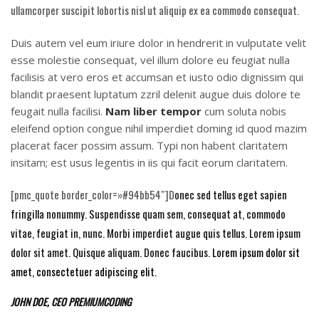
ullamcorper suscipit lobortis nisl ut aliquip ex ea commodo consequat.
Duis autem vel eum iriure dolor in hendrerit in vulputate velit
esse molestie consequat, vel illum dolore eu feugiat nulla
facilisis at vero eros et accumsan et iusto odio dignissim qui
blandit praesent luptatum zzril delenit augue duis dolore te
feugait nulla facilisi.
Nam liber tempor
cum soluta nobis
eleifend option congue nihil imperdiet doming id quod mazim
placerat facer possim assum. Typi non habent claritatem
insitam; est usus legentis in iis qui facit eorum claritatem.
[pmc_quote border_color=»#94bb54″]D
onec sed tellus eget sapien
fringilla nonummy.
Suspendisse quam sem, consequat at, commodo
vitae, feugiat in, nunc. Morbi imperdiet augue quis tellus. Lorem ipsum
dolor sit amet. Quisque aliquam. Donec faucibus.
Lorem ipsum dolor sit
amet, consectetuer adipiscing elit.
JOHN DOE, CEO PREMIUMCODING