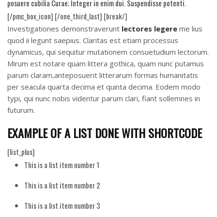
posuere cubilia Curae; Integer in enim dui. Suspendisse potenti.
[/pmc_box_icon] [/one_third_last] [break/]
Investigationes demonstraverunt
lectores legere
me lius
quod ii legunt saepius. Claritas est etiam processus
dynamicus, qui sequitur mutationem consuetudium lectorum.
Mirum est notare quam littera gothica, quam nunc putamus
parum claram,anteposuerit litterarum formas humanitatis
per seacula quarta decima et quinta decima. Eodem modo
typi, qui nunc nobis videntur parum clari, fiant sollemnes in
futurum.
EXAMPLE OF A LIST DONE WITH SHORTCODE
[list_plus]
This is a list item number 1
This is a list item number 2
This is a list item number 3