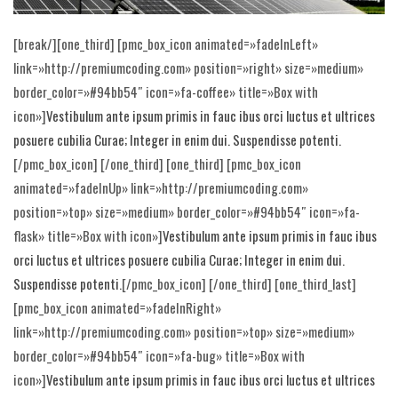
[break/][one_third] [pmc_box_icon animated=»fadeInLeft»
link=»http://premiumcoding.com» position=»right» size=»medium»
border_color=»#94bb54″ icon=»fa-coffee» title=»Box with
icon»]
Vestibulum ante ipsum primis in fauc ibus orci luctus et ultrices
posuere cubilia Curae; Integer in enim dui. Suspendisse potenti.
[/pmc_box_icon] [/one_third] [one_third] [pmc_box_icon
animated=»fadeInUp» link=»http://premiumcoding.com»
position=»top» size=»medium» border_color=»#94bb54″ icon=»fa-
flask» title=»Box with icon»]
Vestibulum ante ipsum primis in fauc ibus
orci luctus et ultrices posuere cubilia Curae; Integer in enim dui.
Suspendisse potenti.
[/pmc_box_icon] [/one_third] [one_third_last]
[pmc_box_icon animated=»fadeInRight»
link=»http://premiumcoding.com» position=»top» size=»medium»
border_color=»#94bb54″ icon=»fa-bug» title=»Box with
icon»]
Vestibulum ante ipsum primis in fauc ibus orci luctus et ultrices