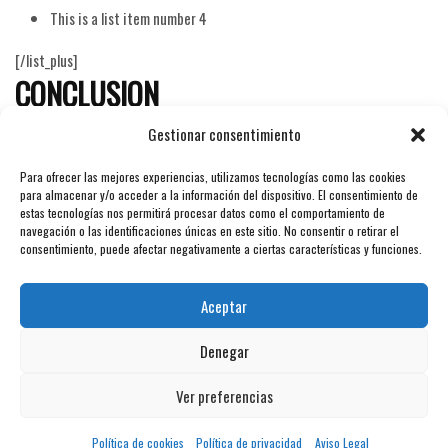
This is a list item number 4
[/list_plus]
CONCLUSION
Gestionar consentimiento
Investigationes demonstraverunt
lectores legere
me lius
quod ii legunt saepius. Claritas est etiam processus
Para ofrecer las mejores experiencias, utilizamos tecnologías como las cookies
dynamicus, qui sequitur mutationem consuetudium lectorum.
para almacenar y/o acceder a la información del dispositivo. El consentimiento de
Mirum est notare quam littera gothica, quam nunc putamus
estas tecnologías nos permitirá procesar datos como el comportamiento de
navegación o las identificaciones únicas en este sitio. No consentir o retirar el
parum claram,anteposuerit litterarum formas humanitatis
consentimiento, puede afectar negativamente a ciertas características y funciones.
per seacula quarta decima et quinta decima. Eodem modo
typi, qui nunc nobis videntur parum clari, fiant sollemnes in
Aceptar
futurum.
Denegar
Ver preferencias
HerboSpice S.L. © 2017 |
Diseño Web | GuellCom_
Aviso Legal
Política de
Política de cookies
Política de privacidad
Aviso Legal