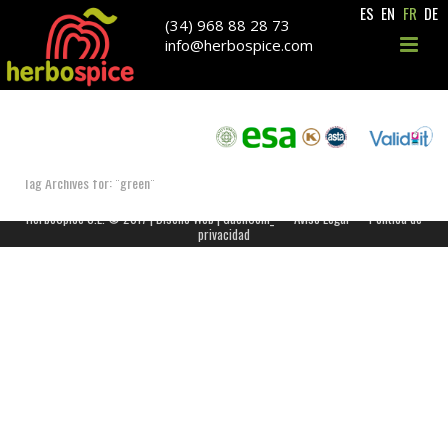
ES
EN
FR
DE
(34) 968 88 28 73
info@herbospice.com
ARCHIVES
Tag Archives for: "green"
HerboSpice S.L. © 2017 |
Diseño Web | GuellCom_
Aviso Legal
Política de
privacidad