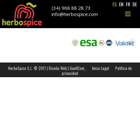
ES
EN
FR
DE
info@herbospice.com
(34) 968 88 28 73
info@herbospice.com
HerboSpice S.L. © 2017 |
Diseño Web | GuellCom_
Aviso Legal
Política de
privacidad