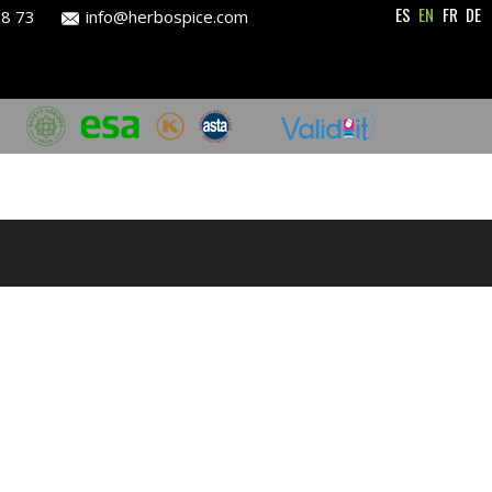
ES
EN
FR
DE
28 73
info@herbospice.com