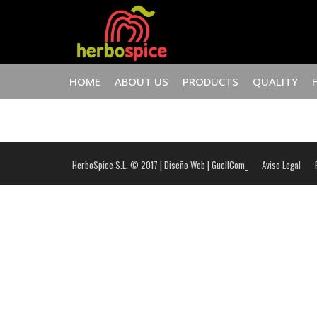
HOME
ABOUT US
PRODUCTS
QUALITY
HerboSpice S.L. © 2017 |
Diseño Web | GuellCom_
Aviso Legal