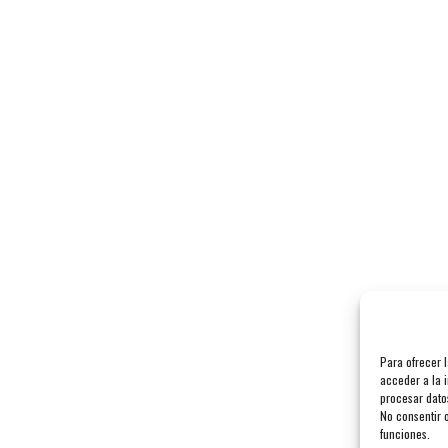
Para ofrecer 
acceder a la i
procesar dato
No consentir o
funciones.